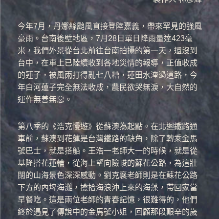
今年7月，丹娜絲颱風直接登陸嘉義，帶來罕見的強風
豪雨。台南後壁地區，7月28日單日降雨量達423毫
米，我們外景從台北前往台南拍攝的第一天，還沒到
台中，在車上已陸續收到各地災情的報導，正值收成
的蓮子，被風雨打得亂七八糟，蓮田水淹過道路，今
年白河蓮子完全無法收成，農民欲哭無淚，大自然的
運作無善無惡。
第八季的《浩克慢遊》從蘇澳為起點。在北迴鐵路通
車前，蘇澳到花蓮是台灣鐵路的缺角，除了轉乘金馬
號巴士，就是搭船。王浩一老師大一的時候，就是從
基隆搭花蓮輪，從海上望向險峻的蘇花公路，為這壯
闊的山海景色深深感動。劉克襄老師則是在蘇花公路
下方的內埤海灘，撿拾海浪沖上來的海藻，帶回家當
早餐吃。這是兩位老師的青春記憶，很難得的，他們
終於遇見了傳說中的金馬號小姐，回顧那段艱辛的歲