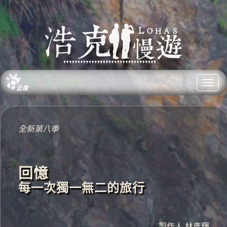
Toggl
navig
全新第八季
回憶
每一次獨一無二的旅行
製作人 林彥輝