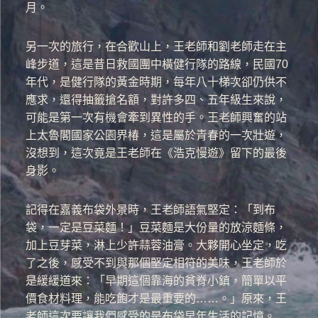
月。
另一次的旅行，在合歡山上，王老師和劉老師走在主
峰步道，這是昔日救國團中橫健行隊的路線，民國70
年代，是健行隊的黃金時期，每年八十梯次卻仍供不
應求，還得抽籤搶名額，對許多四、五年級生來說，
可能是第一次有機會牽到異性的手。王老師興奮的站
上太魯閣國家公園界椿，這是屬於青春的一次壯遊，
沒想到，這次竟是王老師在《浩克慢遊》留下的最後
身影。
記得在嘉義布袋外景時，王老師語氣堅定：「到布
袋，一定是豆菜麵！」豆菜麵是大份量的放涼麵條，
加上豆芽菜，淋上少許蒜蓉油膏。大夥開心坐定，吃
了之後，感受不到與那個堅定相符的美味，王老師於
是緩緩道來：「早期這個靠海的貧脊小鎮，簡單以平
價食材料理，能吃飽才是最重要的……。」原來，王
老師這次要讓我們感受的是布袋早年生活的記憶。